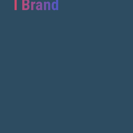
I Brand
 you looking for?
R
ali per
Pitture professionali
de
erni
per edilizia e cantieri
NEXT
O
VAI AL SITO