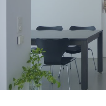
T
u
t
t
e