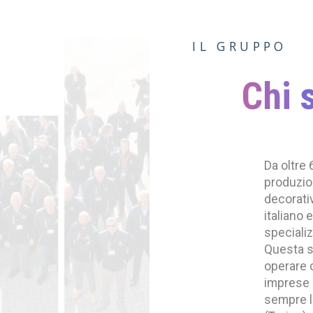
I
L
G
R
U
P
P
O
Chi sia
Da oltre 60 anni il gr
produzione di pitture 
decorative per l’edili
italiano ed internazio
specializzato in un de
Questa specializzazio
operare come partner de
imprese e progettisti, 
sempre la produzione è