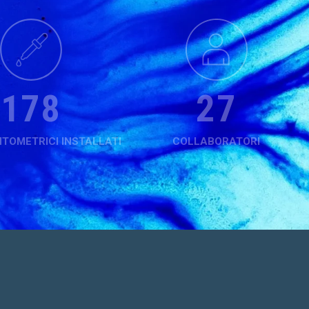
 HERE TO ATTEND
460
70
if you prefer, Send Us An Email
r
NTOMETRICI INSTALLATI
COLLABORATORI
h
2
alto
Hyrid