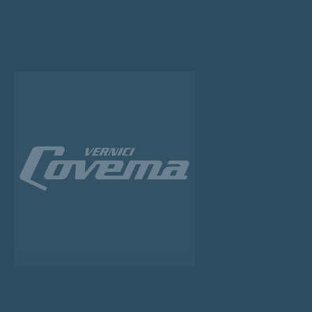
What service are
Pitture tradizion
interni ed est
VAI AL SIT