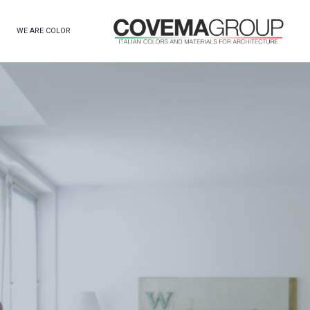
WE ARE COLOR
S
P
E
C
I
A
L
I
S
T
I
D
E
L
L
E
F
I
N
I
T
U
R