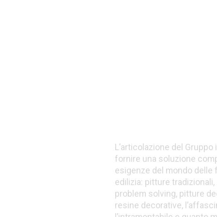
e
li
li
ersi Brand ha l’obiettivo di
ed integrata a tutte le
re per interni ed esterni in
tture per
Pitture per
li professionali, smalti e
terni
ive, pitture 100% naturali,
Interni
te mondo della calce e
tuale oggi carta da parati.