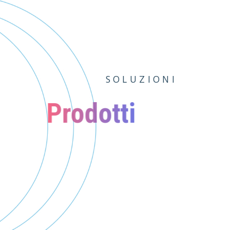
Pitture
Pittur
Industria
Specia
S
O
L
U
Z
I
O
N
I
Prodotti
L’articolazione del Gruppo in div
fornire una soluzione completa 
esigenze del mondo delle finitu
Pi
edilizia: pitture tradizionali, cic
Es
problem solving, pitture decorat
resine decorative, l’affascinan
l’intramontabile e quanto mai at