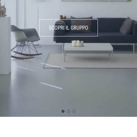
l
e
s
o
l
u
z
i
o
n
i
p
e
r
l
e
s
SCOPRI IL GRUPPO