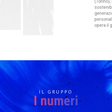
(Torino), con una parti
sostenibilità ambienta
generazione che perm
personalizzato alle di
opera il gruppo.
I
L
G
R
U
P
P
O
I numeri