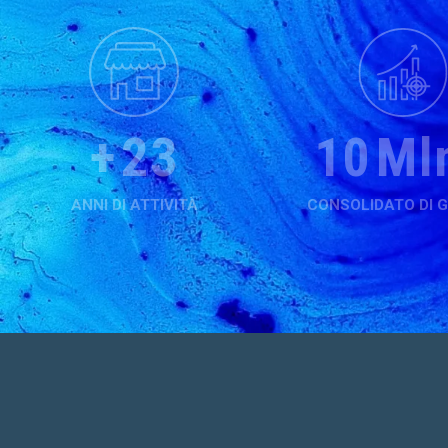
26
Ml
+
60
CONSOLIDATO DI 
ANNI DI ATTIVITÀ
1
What brand are y
Covema Vern
Estro
Ide